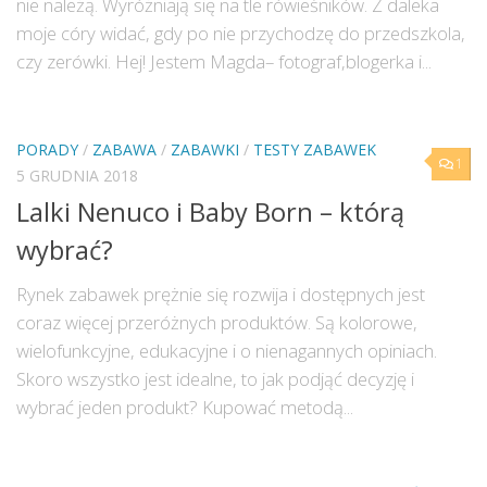
nie należą. Wyróżniają się na tle rówieśników. Z daleka
moje córy widać, gdy po nie przychodzę do przedszkola,
czy zerówki. Hej! Jestem Magda– fotograf,blogerka i...
PORADY
/
ZABAWA
/
ZABAWKI
/
TESTY ZABAWEK
1
5 GRUDNIA 2018
Lalki Nenuco i Baby Born – którą
wybrać?
Rynek zabawek prężnie się rozwija i dostępnych jest
coraz więcej przeróżnych produktów. Są kolorowe,
wielofunkcyjne, edukacyjne i o nienagannych opiniach.
Skoro wszystko jest idealne, to jak podjąć decyzję i
wybrać jeden produkt? Kupować metodą...