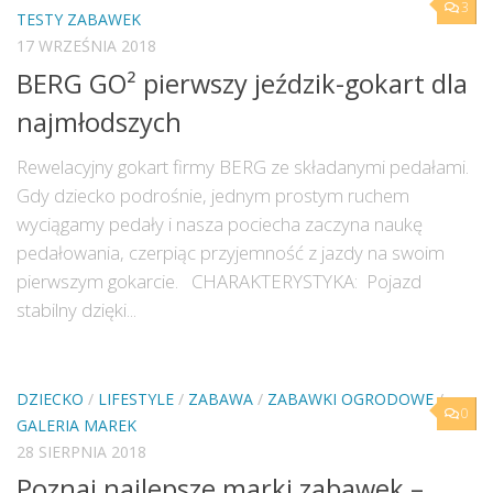
3
TESTY ZABAWEK
17 WRZEŚNIA 2018
BERG GO² pierwszy jeździk-gokart dla
najmłodszych
Rewelacyjny gokart firmy BERG ze składanymi pedałami.
Gdy dziecko podrośnie, jednym prostym ruchem
wyciągamy pedały i nasza pociecha zaczyna naukę
pedałowania, czerpiąc przyjemność z jazdy na swoim
pierwszym gokarcie. CHARAKTERYSTYKA: Pojazd
stabilny dzięki...
DZIECKO
/
LIFESTYLE
/
ZABAWA
/
ZABAWKI OGRODOWE
/
0
GALERIA MAREK
28 SIERPNIA 2018
Poznaj najlepsze marki zabawek –