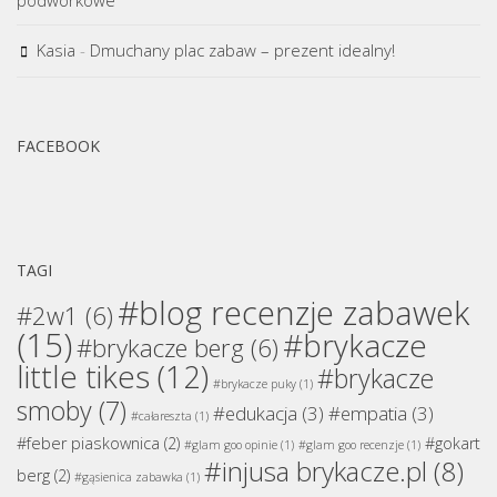
Kasia
-
Dmuchany plac zabaw – prezent idealny!
FACEBOOK
TAGI
#blog recenzje zabawek
#2w1
(6)
(15)
#brykacze
#brykacze berg
(6)
little tikes
(12)
#brykacze
#brykacze puky
(1)
smoby
(7)
#edukacja
(3)
#empatia
(3)
#całareszta
(1)
#feber piaskownica
(2)
#gokart
#glam goo opinie
(1)
#glam goo recenzje
(1)
#injusa brykacze.pl
(8)
berg
(2)
#gąsienica zabawka
(1)