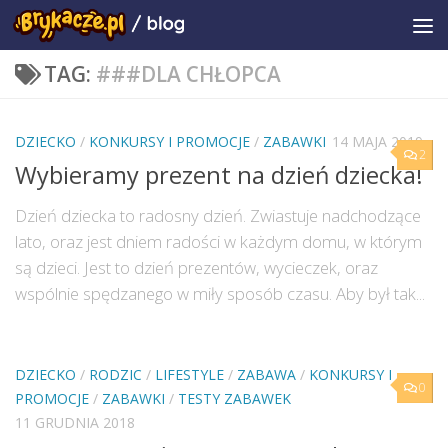
TAG:
###DLA CHŁOPCA
DZIECKO
/
KONKURSY I PROMOCJE
/
ZABAWKI
14 MAJA 2019
2
Wybieramy prezent na dzień dziecka!
Dzień dziecka to radosny dzień. Zwiastuje nadchodzące
lato, oraz jest dniem radości w każdym domu, w którym
są dzieci. Jest to dzień prezentów, wycieczek, oraz
wspólnie spędzanego w miły sposób czasu. Aby był tak...
DZIECKO
/
RODZIC
/
LIFESTYLE
/
ZABAWA
/
KONKURSY I
0
PROMOCJE
/
ZABAWKI
/
TESTY ZABAWEK
11 GRUDNIA 2018