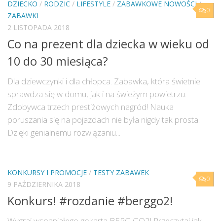
DZIECKO
/
RODZIC
/
LIFESTYLE
/
ZABAWKOWE NOWOŚCI
/
0
ZABAWKI
2 LISTOPADA 2018
Co na prezent dla dziecka w wieku od
10 do 30 miesiąca?
Dla dziewczynki i dla chłopca. Zabawka, która świetnie
sprawdza się w domu, jak i na świeżym powietrzu.
Zdobywca trzech prestiżowych nagród! Nauka
poruszania się na pojazdach nie była nigdy tak prosta.
Dzięki genialnemu rozwiązaniu...
KONKURSY I PROMOCJE
/
TESTY ZABAWEK
0
9 PAŹDZIERNIKA 2018
Konkurs! #rozdanie #berggo2!
Wygraj wspaniałego gokarta BERG GO2! Przeczytaj jak