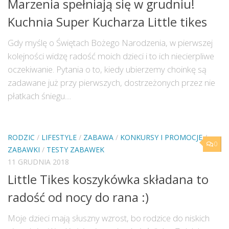
Marzenia spełniają się w grudniu!
Kuchnia Super Kucharza Little tikes
Gdy myślę o Świętach Bożego Narodzenia, w pierwszej
kolejności widzę radość moich dzieci i to ich niecierpliwe
oczekiwanie. Pytania o to, kiedy ubierzemy choinkę są
zadawane już przy pierwszych, dostrzeżonych przez nie
płatkach śniegu....
RODZIC
/
LIFESTYLE
/
ZABAWA
/
KONKURSY I PROMOCJE
/
0
ZABAWKI
/
TESTY ZABAWEK
11 GRUDNIA 2018
Little Tikes koszykówka składana to
radość od nocy do rana :)
Moje dzieci mają słuszny wzrost, bo rodzice do niskich