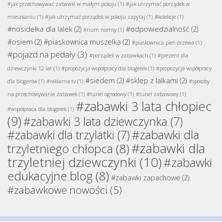
#jak przechowywać zabawki w małym pokoju
(1)
#jak utrzymać porządek w
mieszkaniu
(1)
#jak utrzymać porządek w pokoju zapytaj
(1)
#kolekcje
(1)
#nosidełka dla lalek
(2)
#odpowiedzialność
(2)
#num nomsy
(1)
#osiem
(2)
#piaskownica muszelka
(2)
#piaskownica pień drzewa
(1)
#pojazd na pedały
(3)
#porządek w zabawkach
(1)
#prezent dla
dziewczynki 12 lat
(1)
#propozycja współpracy dla blogerek
(1)
#propozycja współpracy
#siedem
(2)
#sklep z lalkami
(2)
dla blogerów
(1)
#reklama tv
(1)
#sposoby
na przechowywanie zabawek
(1)
#tunel ogrodowy
(1)
#tunel zabawowy
(1)
#zabawki 3 lata chłopiec
#współpraca dla blogerek
(1)
(9)
#zabawki 3 lata dziewczynka
(7)
#zabawki dla
#zabawki dla trzylatki
(7)
#zabawki dla
trzyletniego chłopca
(8)
trzyletniej dziewczynki
(10)
#zabawki
edukacyjne blog
(8)
#zabawki zapachowe
(2)
#zabawkowe nowości
(5)