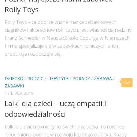
Rolly Toys
Rolly Toys – ta dobrze znana marka zabawkowych
ciągników i akcesoriów rolniczych, jest własnością rodziny
Franz Schneider w Neustadt koło Coburga w Niemczech.
Firma specjalizuje się w zabawkach rolniczych, a ich
produkcja rozpoczęła się...
DZIECKO
/
RODZIC
/
LIFESTYLE
/
PORADY
/
ZABAWA
/
3
ZABAWKI
17 LIPCA 2018
Lalki dla dzieci – uczą empatii i
odpowiedzialności
Lalki dla dzieci to nie tylko świetna zabawa. To również
nieoceniona pomoc w rozwoju każdego dziecka. Każdy