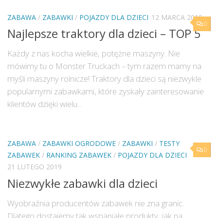
ZABAWA
/
ZABAWKI
/
POJAZDY DLA DZIECI
12 MARCA 2019
0
Najlepsze traktory dla dzieci – TOP 5
Każdy z nas kocha wielkie, potężne maszyny. Nie
mówimy tu o Monster Truckach – tym razem mamy na
myśli maszyny rolnicze! Traktory dla dzieci są niezwykle
popularnymi zabawkami, które zyskały zainteresowanie
klientów dzięki wielu...
ZABAWA
/
ZABAWKI OGRODOWE
/
ZABAWKI
/
TESTY
0
ZABAWEK
/
RANKING ZABAWEK
/
POJAZDY DLA DZIECI
21 LUTEGO 2019
Niezwykłe zabawki dla dzieci
Wyobraźnia producentów zabawek nie zna granic.
Dlatego dostajemy tak wspaniałe produkty, jak na