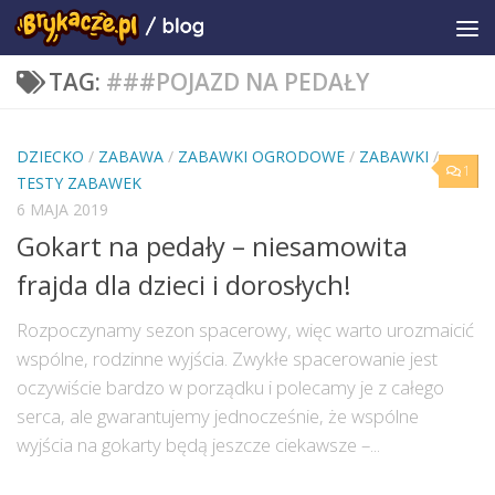
TAG:
###POJAZD NA PEDAŁY
DZIECKO
/
ZABAWA
/
ZABAWKI OGRODOWE
/
ZABAWKI
/
1
TESTY ZABAWEK
6 MAJA 2019
Gokart na pedały – niesamowita
frajda dla dzieci i dorosłych!
Rozpoczynamy sezon spacerowy, więc warto urozmaicić
wspólne, rodzinne wyjścia. Zwykłe spacerowanie jest
oczywiście bardzo w porządku i polecamy je z całego
serca, ale gwarantujemy jednocześnie, że wspólne
wyjścia na gokarty będą jeszcze ciekawsze –...