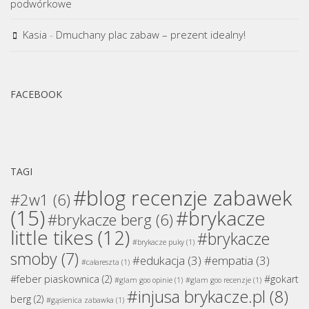
podwórkowe
Kasia
-
Dmuchany plac zabaw – prezent idealny!
FACEBOOK
TAGI
#blog recenzje zabawek
#2w1
(6)
(15)
#brykacze
#brykacze berg
(6)
little tikes
(12)
#brykacze
#brykacze puky
(1)
smoby
(7)
#edukacja
(3)
#empatia
(3)
#całareszta
(1)
#feber piaskownica
(2)
#gokart
#glam goo opinie
(1)
#glam goo recenzje
(1)
#injusa brykacze.pl
(8)
berg
(2)
#gąsienica zabawka
(1)