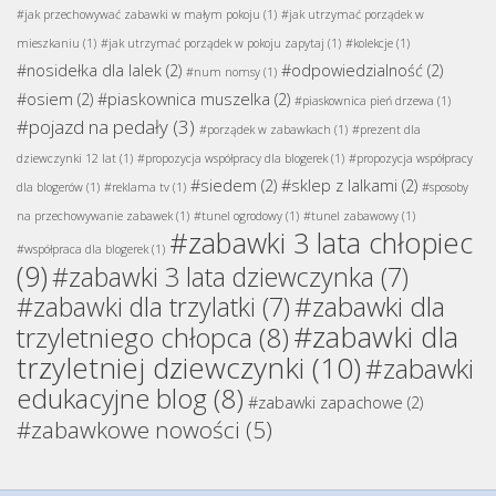
#jak przechowywać zabawki w małym pokoju
(1)
#jak utrzymać porządek w
mieszkaniu
(1)
#jak utrzymać porządek w pokoju zapytaj
(1)
#kolekcje
(1)
#nosidełka dla lalek
(2)
#odpowiedzialność
(2)
#num nomsy
(1)
#osiem
(2)
#piaskownica muszelka
(2)
#piaskownica pień drzewa
(1)
#pojazd na pedały
(3)
#porządek w zabawkach
(1)
#prezent dla
dziewczynki 12 lat
(1)
#propozycja współpracy dla blogerek
(1)
#propozycja współpracy
#siedem
(2)
#sklep z lalkami
(2)
dla blogerów
(1)
#reklama tv
(1)
#sposoby
na przechowywanie zabawek
(1)
#tunel ogrodowy
(1)
#tunel zabawowy
(1)
#zabawki 3 lata chłopiec
#współpraca dla blogerek
(1)
(9)
#zabawki 3 lata dziewczynka
(7)
#zabawki dla
#zabawki dla trzylatki
(7)
#zabawki dla
trzyletniego chłopca
(8)
trzyletniej dziewczynki
(10)
#zabawki
edukacyjne blog
(8)
#zabawki zapachowe
(2)
#zabawkowe nowości
(5)