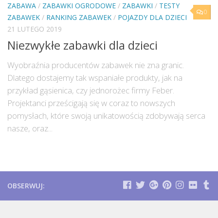
ZABAWA
/
ZABAWKI OGRODOWE
/
ZABAWKI
/
TESTY
0
ZABAWEK
/
RANKING ZABAWEK
/
POJAZDY DLA DZIECI
21 LUTEGO 2019
Niezwykłe zabawki dla dzieci
Wyobraźnia producentów zabawek nie zna granic.
Dlatego dostajemy tak wspaniałe produkty, jak na
przykład gąsienica, czy jednorożec firmy Feber.
Projektanci prześcigają się w coraz to nowszych
pomysłach, które swoją unikatowością zdobywają serca
nasze, oraz...
OBSERWUJ: