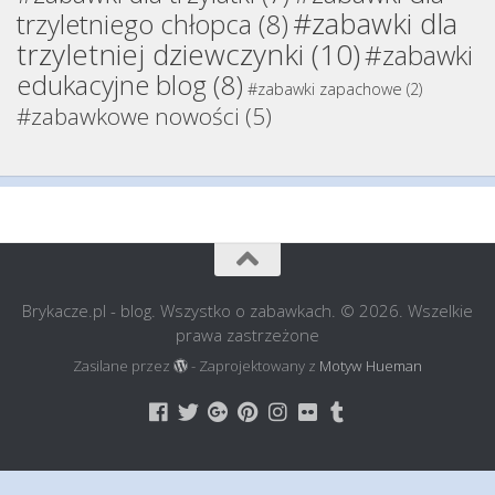
#zabawki dla
trzyletniego chłopca
(8)
trzyletniej dziewczynki
(10)
#zabawki
edukacyjne blog
(8)
#zabawki zapachowe
(2)
#zabawkowe nowości
(5)
Brykacze.pl - blog. Wszystko o zabawkach. © 2026. Wszelkie
prawa zastrzeżone
Zasilane przez
- Zaprojektowany z
Motyw Hueman