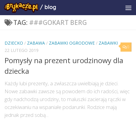
TAG:
###GOKART BERG
DZIECKO
/
ZABAWA
/
ZABAWKI OGRODOWE
/
ZABAWKI
0
22 LUTEGO 2019
Pomysły na prezent urodzinowy dla
dziecka
Każdy lubi prezenty, a zwłaszcza uwielbiają je dzieci.
Nowe zabawki zawsze są powodem do ich radości, więc
gdy nadchodzą urodziny, to maluszki zacierają rączki w
oczekiwaniu na wspaniałe podarunki. Rodzice mają
jednak przed sobą...