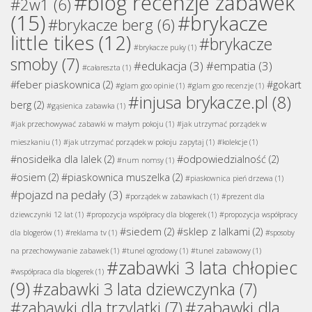
#blog recenzje zabawek
#2w1
(6)
(15)
#brykacze
#brykacze berg
(6)
little tikes
(12)
#brykacze
#brykacze puky
(1)
smoby
(7)
#edukacja
(3)
#empatia
(3)
#całareszta
(1)
#feber piaskownica
(2)
#gokart
#glam goo opinie
(1)
#glam goo recenzje
(1)
#injusa brykacze.pl
(8)
berg
(2)
#gąsienica zabawka
(1)
#jak przechowywać zabawki w małym pokoju
(1)
#jak utrzymać porządek w
mieszkaniu
(1)
#jak utrzymać porządek w pokoju zapytaj
(1)
#kolekcje
(1)
#nosidełka dla lalek
(2)
#odpowiedzialność
(2)
#num nomsy
(1)
#osiem
(2)
#piaskownica muszelka
(2)
#piaskownica pień drzewa
(1)
#pojazd na pedały
(3)
#porządek w zabawkach
(1)
#prezent dla
dziewczynki 12 lat
(1)
#propozycja współpracy dla blogerek
(1)
#propozycja współpracy
#siedem
(2)
#sklep z lalkami
(2)
dla blogerów
(1)
#reklama tv
(1)
#sposoby
na przechowywanie zabawek
(1)
#tunel ogrodowy
(1)
#tunel zabawowy
(1)
#zabawki 3 lata chłopiec
#współpraca dla blogerek
(1)
(9)
#zabawki 3 lata dziewczynka
(7)
#zabawki dla
#zabawki dla trzylatki
(7)