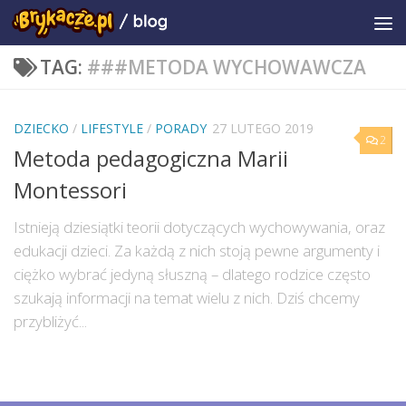
TAG:
###METODA WYCHOWAWCZA
DZIECKO
/
LIFESTYLE
/
PORADY
27 LUTEGO 2019
2
Metoda pedagogiczna Marii
Montessori
Istnieją dziesiątki teorii dotyczących wychowywania, oraz
edukacji dzieci. Za każdą z nich stoją pewne argumenty i
ciężko wybrać jedyną słuszną – dlatego rodzice często
szukają informacji na temat wielu z nich. Dziś chcemy
przybliżyć...