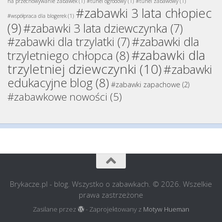
na przechowywanie zabawek
(1)
#tunel ogrodowy
(1)
#tunel zabawowy
(1)
#zabawki 3 lata chłopiec
#współpraca dla blogerek
(1)
(9)
#zabawki 3 lata dziewczynka
(7)
#zabawki dla
#zabawki dla trzylatki
(7)
#zabawki dla
trzyletniego chłopca
(8)
trzyletniej dziewczynki
(10)
#zabawki
edukacyjne blog
(8)
#zabawki zapachowe
(2)
#zabawkowe nowości
(5)
Brykacze.pl - blog. Wszystko o zabawkach. © 2026. Wszelkie
prawa zastrzeżone
Zasilane przez
- Zaprojektowany z
Motyw Hueman