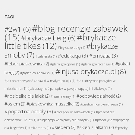
TAGI
#blog recenzje zabawek
#2w1
(6)
(15)
#brykacze
#brykacze berg
(6)
little tikes
(12)
#brykacze
#brykacze puky
(1)
smoby
(7)
#edukacja
(3)
#empatia
(3)
#całareszta
(1)
#feber piaskownica
(2)
#gokart
#glam goo opinie
(1)
#glam goo recenzje
(1)
#injusa brykacze.pl
(8)
berg
(2)
#gąsienica zabawka
(1)
#jak przechowywać zabawki w małym pokoju
(1)
#jak utrzymać porządek w
mieszkaniu
(1)
#jak utrzymać porządek w pokoju zapytaj
(1)
#kolekcje
(1)
#nosidełka dla lalek
(2)
#odpowiedzialność
(2)
#num nomsy
(1)
#osiem
(2)
#piaskownica muszelka
(2)
#piaskownica pień drzewa
(1)
#pojazd na pedały
(3)
#porządek w zabawkach
(1)
#prezent dla
dziewczynki 12 lat
(1)
#propozycja współpracy dla blogerek
(1)
#propozycja współpracy
#siedem
(2)
#sklep z lalkami
(2)
dla blogerów
(1)
#reklama tv
(1)
#sposoby