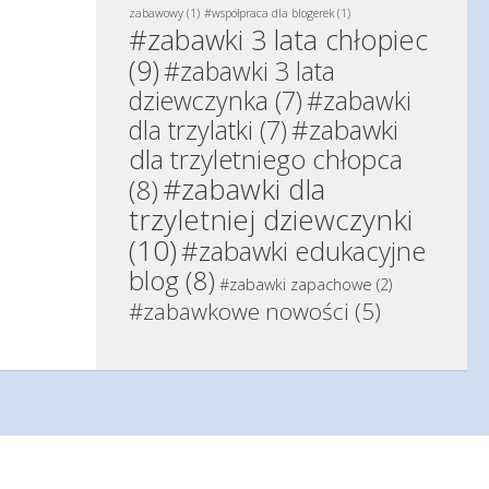
zabawowy
(1)
#współpraca dla blogerek
(1)
#zabawki 3 lata chłopiec
(9)
#zabawki 3 lata
dziewczynka
(7)
#zabawki
#zabawki
dla trzylatki
(7)
dla trzyletniego chłopca
#zabawki dla
(8)
trzyletniej dziewczynki
(10)
#zabawki edukacyjne
blog
(8)
#zabawki zapachowe
(2)
#zabawkowe nowości
(5)