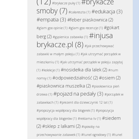
(12)
#brykacze
#brykacze puky
(1)
smoby
(7)
#edukacja
(3)
#całareszta
(1)
#empatia
(3)
#feber piaskownica
(2)
#gokart
#glam goo opinie
(1)
#glam goo recenzje
(1)
#injusa
berg
(2)
#gąsienica zabawka
(1)
brykacze.pl
(8)
#jak przechowywać
zabawki w małym pokoju
(1)
#jak utrzymać porządek w
mieszkaniu
(1)
#jak utrzymać porządek w pokoju zapytaj
#nosidełka dla lalek
(2)
(1)
#kolekcje
(1)
#num
#odpowiedzialność
(2)
#osiem
(2)
nomsy
(1)
#piaskownica muszelka
(2)
#piaskownica pień
#pojazd na pedały
(3)
drzewa
(1)
#porządek w
zabawkach
(1)
#prezent dla dziewczynki 12 lat
(1)
#propozycja współpracy dla blogerek
(1)
#propozycja
#siedem
współpracy dla blogerów
(1)
#reklama tv
(1)
(2)
#sklep z lalkami
(2)
#sposoby na
przechowywanie zabawek
(1)
#tunel ogrodowy
(1)
#tunel