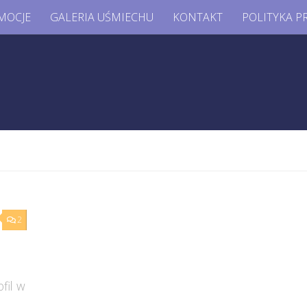
MOCJE
GALERIA UŚMIECHU
KONTAKT
POLITYKA P
2
fil w