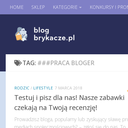
HOME
SKLEP
KATEGORIE
KONKURSY I PRO
TAG:
###PRACA BLOGER
RODZIC
/
LIFESTYLE
7 MARCA 2018
Testuj i pisz dla nas! Nasze zabawki
czekają na Twoją recenzję!
Prowadzisz bloga, popularny lub zyskujący sławę pro
mediach społecznościowych? – zgłoś się do nas. To