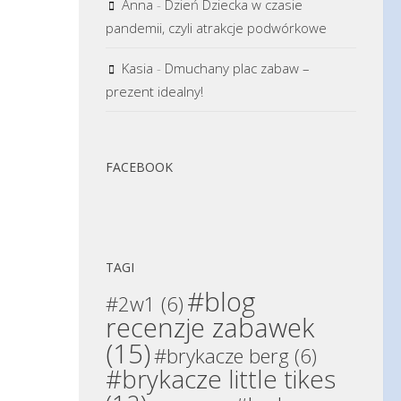
Anna
-
Dzień Dziecka w czasie
pandemii, czyli atrakcje podwórkowe
Kasia
-
Dmuchany plac zabaw –
prezent idealny!
FACEBOOK
TAGI
#blog
#2w1
(6)
recenzje zabawek
(15)
#brykacze berg
(6)
#brykacze little tikes