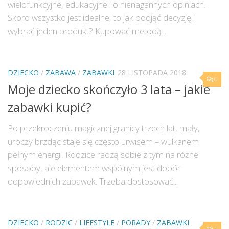
wielofunkcyjne, edukacyjne i o nienagannych opiniach.
Skoro wszystko jest idealne, to jak podjąć decyzję i
wybrać jeden produkt? Kupować metodą...
DZIECKO
/
ZABAWA
/
ZABAWKI
28 LISTOPADA 2018
0
Moje dziecko skończyło 3 lata – jakie
zabawki kupić?
Po przekroczeniu magicznej granicy trzech lat, mały,
uroczy brzdąc staje się często urwisem – wulkanem
pełnym energii. Rodzice radzą sobie z tym na różne
sposoby, ale elementem wspólnym jest dobór
odpowiednich zabawek. Trzeba dostosować...
DZIECKO
/
RODZIC
/
LIFESTYLE
/
PORADY
/
ZABAWKI