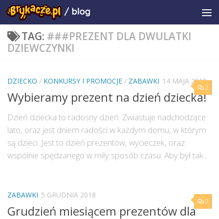
TAG:
###PREZENT DLA DWULATKI
DZIEWCZYNKI
DZIECKO
/
KONKURSY I PROMOCJE
/
ZABAWKI
14 MAJA 2019
2
Wybieramy prezent na dzień dziecka!
Dzień dziecka to radosny dzień. Zwiastuje nadchodzące
lato, oraz jest dniem radości w każdym domu, w którym
są dzieci. Jest to dzień prezentów, wycieczek, oraz
wspólnie spędzanego w miły sposób czasu. Aby był tak...
ZABAWKI
5 GRUDNIA 2018
0
Grudzień miesiącem prezentów dla