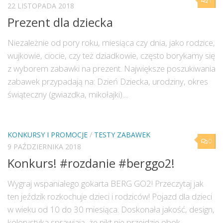
1
22 LISTOPADA 2018
Prezent dla dziecka
Niezależnie od pory roku, miesiąca czy dnia, jako rodzice,
wujkowie, ciocie, czy też dziadkowie, często borykamy się
z wyborem zabawki na prezent. Największe poszukiwania
zabawek przypadają na: Dzień Dziecka, urodziny, okres
świąteczny (gwiazdka, mikołajki)....
KONKURSY I PROMOCJE
/
TESTY ZABAWEK
0
9 PAŹDZIERNIKA 2018
Konkurs! #rozdanie #berggo2!
Wygraj wspaniałego gokarta BERG GO2! Przeczytaj jak
ten jeździk rozkochuje dzieci i rodziców! Pojazd dla dzieci
w wieku od 10 do 30 miesiąca. Doskonała jakość, design,
kolorystyka sprawiają, że nikt nie przejdzie obok