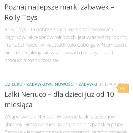
Poznaj najlepsze marki zabawek –
Rolly Toys
Rolly Toys – ta dobrze znana marka zabawkowych
ciągników i akcesoriów rolniczych, jest własnością rodziny
Franz Schneider w Neustadt koło Coburga w Niemczech.
Firma specjalizuje się w zabawkach rolniczych, a ich
produkcja rozpoczęła się...
DZIECKO
/
ZABAWKOWE NOWOŚCI
/
ZABAWKI
30 LIPCA 2018
0
Lalki Nenuco – dla dzieci już od 10
miesiąca
Witaj w świecie Nenuco! W świecie lalek, akcesoriów i
ubranek. Firma Nenuco należąca do hiszpańskiej grupy
Famosa – jednego z największych producentów zabawek