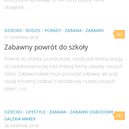
obojętnie....
DZIECKO
/
RODZIC
/
PORADY
/
ZABAWA
/
ZABAWKI
0
31 SIERPNIA 2018
Zabawny powrót do szkoły
Powrót do żłobka, przedszkola, szkoły jest dobrą okazją
do zastanowienia się nad zmianą formy zabawy naszych
dzieci. Zabawa nadal może pozostać zabawą, ale przy
okazji możemy zadbać o dodatkowy rozwój naszych
dzieci – co...
DZIECKO
/
LIFESTYLE
/
ZABAWA
/
ZABAWKI OGRODOWE
/
0
GALERIA MAREK
28 SIERPNIA 2018