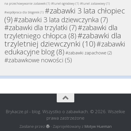
na przechowywanie zabawek
(1)
#tunel ogrodowy
(1)
#tunel zabawowy
(1)
#zabawki 3 lata chłopiec
#współpraca dla blogerek
(1)
(9)
#zabawki 3 lata dziewczynka
(7)
#zabawki dla
#zabawki dla trzylatki
(7)
#zabawki dla
trzyletniego chłopca
(8)
trzyletniej dziewczynki
(10)
#zabawki
edukacyjne blog
(8)
#zabawki zapachowe
(2)
#zabawkowe nowości
(5)
Brykacze.pl - blog. Wszystko o zabawkach. © 2026. Wszelkie
prawa zastrzeżone
Zasilane przez
- Zaprojektowany z
Motyw Hueman