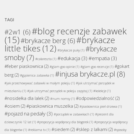
TAGI
#blog recenzje zabawek
#2w1
(6)
(15)
#brykacze
#brykacze berg
(6)
little tikes
(12)
#brykacze
#brykacze puky
(1)
smoby
(7)
#edukacja
(3)
#empatia
(3)
#całareszta
(1)
#feber piaskownica
(2)
#gokart
#glam goo opinie
(1)
#glam goo recenzje
(1)
#injusa brykacze.pl
(8)
berg
(2)
#gąsienica zabawka
(1)
#jak przechowywać zabawki w małym pokoju
(1)
#jak utrzymać porządek w
mieszkaniu
(1)
#jak utrzymać porządek w pokoju zapytaj
(1)
#kolekcje
(1)
#nosidełka dla lalek
(2)
#odpowiedzialność
(2)
#num nomsy
(1)
#osiem
(2)
#piaskownica muszelka
(2)
#piaskownica pień drzewa
(1)
#pojazd na pedały
(3)
#porządek w zabawkach
(1)
#prezent dla
dziewczynki 12 lat
(1)
#propozycja współpracy dla blogerek
(1)
#propozycja współpracy
#siedem
(2)
#sklep z lalkami
(2)
dla blogerów
(1)
#reklama tv
(1)
#sposoby