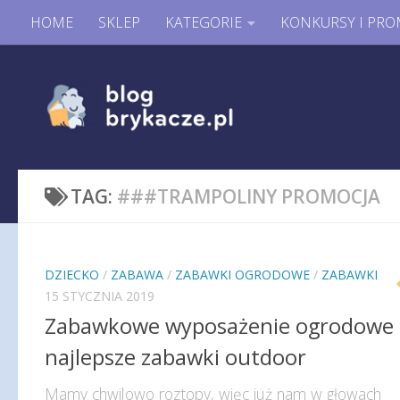
HOME
SKLEP
KATEGORIE
KONKURSY I PRO
TAG:
###TRAMPOLINY PROMOCJA
DZIECKO
/
ZABAWA
/
ZABAWKI OGRODOWE
/
ZABAWKI
15 STYCZNIA 2019
Zabawkowe wyposażenie ogrodowe 
najlepsze zabawki outdoor
Mamy chwilowo roztopy, więc już nam w głowach