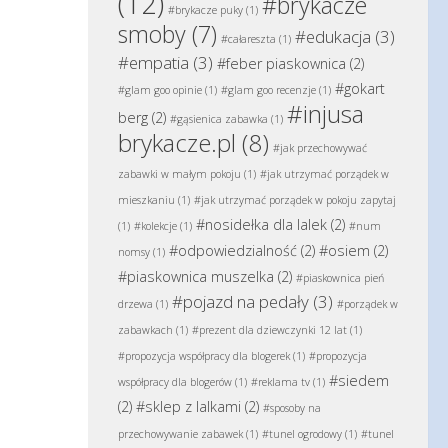
(12)
#brykacze
#brykacze puky
(1)
smoby
(7)
#edukacja
(3)
#całareszta
(1)
#empatia
(3)
#feber piaskownica
(2)
#gokart
#glam goo opinie
(1)
#glam goo recenzje
(1)
#injusa
berg
(2)
#gąsienica zabawka
(1)
brykacze.pl
(8)
#jak przechowywać
zabawki w małym pokoju
(1)
#jak utrzymać porządek w
mieszkaniu
(1)
#jak utrzymać porządek w pokoju zapytaj
#nosidełka dla lalek
(2)
(1)
#kolekcje
(1)
#num
#odpowiedzialność
(2)
#osiem
(2)
nomsy
(1)
#piaskownica muszelka
(2)
#piaskownica pień
#pojazd na pedały
(3)
drzewa
(1)
#porządek w
zabawkach
(1)
#prezent dla dziewczynki 12 lat
(1)
#propozycja współpracy dla blogerek
(1)
#propozycja
#siedem
współpracy dla blogerów
(1)
#reklama tv
(1)
(2)
#sklep z lalkami
(2)
#sposoby na
przechowywanie zabawek
(1)
#tunel ogrodowy
(1)
#tunel