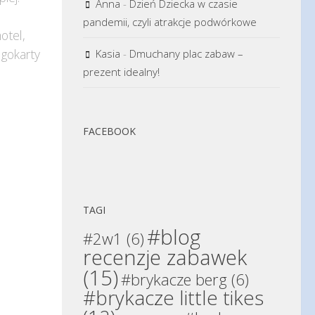
Anna
-
Dzień Dziecka w czasie
pandemii, czyli atrakcje podwórkowe
otel,
 gokarty
Kasia
-
Dmuchany plac zabaw –
prezent idealny!
FACEBOOK
TAGI
#blog
#2w1
(6)
recenzje zabawek
(15)
#brykacze berg
(6)
#brykacze little tikes