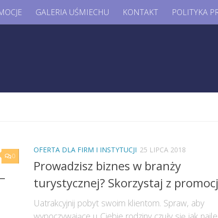
MOCJE
GALERIA UŚMIECHU
KONTAKT
POLITYKA P
OFERTA DLA FIRM I INSTYTUCJI
25 LIPCA 2018
0
Prowadzisz biznes w branży
–
turystycznej? Skorzystaj z promocj
Uatrakcyjnij pobyt swoim klientom. Spraw, aby
wypoczywające u Ciebie rodziny czuły się jak najle