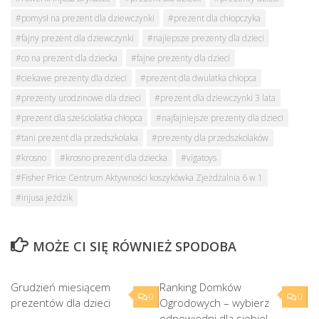
#pomysł na prezent dla dziewczynki
#prezent dla chłopczyka
#fajny prezent dla dziewczynki
#najlepsze prezenty dla dzieci
#co na prezent dla dziecka
#fajne prezenty dla dzieci
#ciekawe prezenty dla dzieci
#prezent dla dwulatka chłopca
#prezenty urodzinowe dla dzieci
#prezent dla dziewczynki 3 lata
#prezent dla sześciolatka chłopca
#najfajniejsze prezenty dla dzieci
#tani prezent dla przedszkolaka
#prezenty dla przedszkolaków
#krosno
#krosno prezent dla dziecka
#vigatoys
#Fisher Price Centrum Aktywności koszykówka Zjeżdżalnia 6 w 1
#injusa jeździk
MOŻE CI SIĘ RÓWNIEŻ SPODOBA
Grudzień miesiącem
Ranking Domków
0
0
prezentów dla dzieci
Ogrodowych – wybierz
odpowiedni dla siebie!