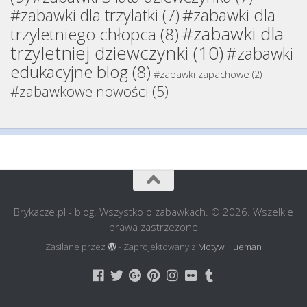
#zabawki dla
#zabawki dla trzylatki
(7)
#zabawki dla
trzyletniego chłopca
(8)
trzyletniej dziewczynki
(10)
#zabawki
edukacyjne blog
(8)
#zabawki zapachowe
(2)
#zabawkowe nowości
(5)
Brykacze.pl - blog. Wszystko o zabawkach. © 2026. Wszelkie
prawa zastrzeżone
Zasilane przez
- Zaprojektowany z
Motyw Hueman