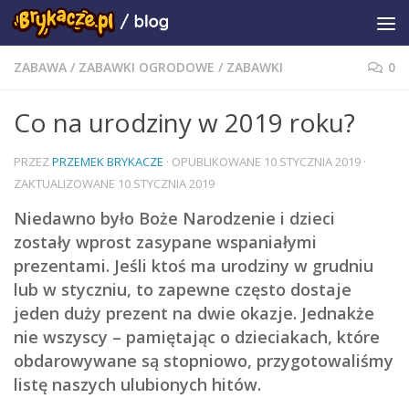
ZABAWA
/
ZABAWKI OGRODOWE
/
ZABAWKI
0
Co na urodziny w 2019 roku?
PRZEZ
PRZEMEK BRYKACZE
· OPUBLIKOWANE
10 STYCZNIA 2019
·
ZAKTUALIZOWANE
10 STYCZNIA 2019
Niedawno było Boże Narodzenie i dzieci
zostały wprost zasypane wspaniałymi
prezentami. Jeśli ktoś ma urodziny w grudniu
lub w styczniu, to zapewne często dostaje
jeden duży prezent na dwie okazje. Jednakże
nie wszyscy – pamiętając o dzieciakach, które
obdarowywane są stopniowo, przygotowaliśmy
listę naszych ulubionych hitów.