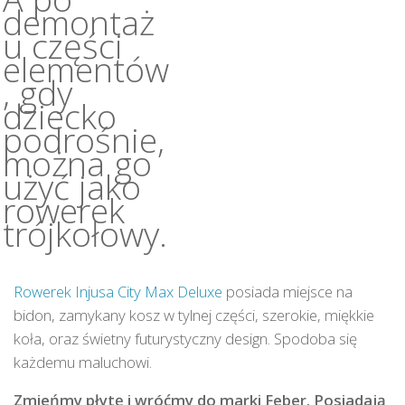
demontaż
u części
elementów
, gdy
dziecko
podrośnie,
można go
użyć jako
rowerek
trójkołowy.
Rowerek Injusa City Max Deluxe
posiada miejsce na
bidon, zamykany kosz w tylnej części, szerokie, miękkie
koła, oraz świetny futurystyczny design. Spodoba się
każdemu maluchowi.
Zmieńmy płytę i wróćmy do marki Feber. Posiadają