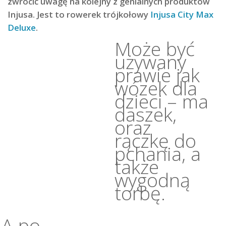
zwrócić uwagę na kolejny z genialnych produktów
Injusa. Jest to rowerek trójkołowy
Injusa City Max
Deluxe
.
Może być
używany
prawie jak
wózek dla
dzieci – ma
daszek,
oraz
rączkę do
pchania, a
także
wygodną
torbę.
A po