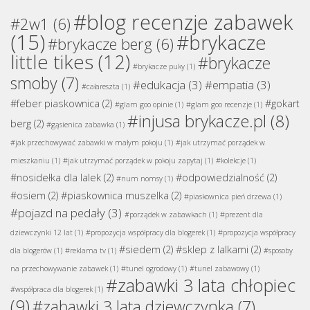
#blog recenzje zabawek
#2w1
(6)
(15)
#brykacze
#brykacze berg
(6)
little tikes
(12)
#brykacze
#brykacze puky
(1)
smoby
(7)
#edukacja
(3)
#empatia
(3)
#całareszta
(1)
#feber piaskownica
(2)
#gokart
#glam goo opinie
(1)
#glam goo recenzje
(1)
#injusa brykacze.pl
(8)
berg
(2)
#gąsienica zabawka
(1)
#jak przechowywać zabawki w małym pokoju
(1)
#jak utrzymać porządek w
mieszkaniu
(1)
#jak utrzymać porządek w pokoju zapytaj
(1)
#kolekcje
(1)
#nosidełka dla lalek
(2)
#odpowiedzialność
(2)
#num nomsy
(1)
#osiem
(2)
#piaskownica muszelka
(2)
#piaskownica pień drzewa
(1)
#pojazd na pedały
(3)
#porządek w zabawkach
(1)
#prezent dla
dziewczynki 12 lat
(1)
#propozycja współpracy dla blogerek
(1)
#propozycja współpracy
#siedem
(2)
#sklep z lalkami
(2)
dla blogerów
(1)
#reklama tv
(1)
#sposoby
na przechowywanie zabawek
(1)
#tunel ogrodowy
(1)
#tunel zabawowy
(1)
#zabawki 3 lata chłopiec
#współpraca dla blogerek
(1)
(9)
#zabawki 3 lata dziewczynka
(7)