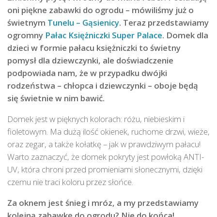
oni piękne zabawki do ogrodu – mówiliśmy już o
świetnym
Tunelu – Gąsienicy
. Teraz przedstawiamy
ogromny
Pałac Księżniczki Super Palace
. Domek dla
dzieci w formie pałacu księżniczki to świetny
pomysł dla dziewczynki, ale doświadczenie
podpowiada nam, że w przypadku dwójki
rodzeństwa – chłopca i dziewczynki – oboje będą
się świetnie w nim bawić.
Domek jest w pięknych kolorach: różu, niebieskim i
fioletowym. Ma dużą ilość okienek, ruchome drzwi, wieże,
oraz zegar, a także kołatkę – jak w prawdziwym pałacu!
Warto zaznaczyć, że domek pokryty jest powłoką ANTI-
UV, która chroni przed promieniami słonecznymi, dzięki
czemu nie traci koloru przez słońce.
Za oknem jest śnieg i mróz, a my przedstawiamy
kolejną zabawkę do ogrodu? Nie do końca!