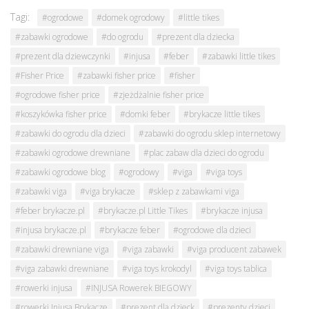
Tagi:
#ogrodowe
#domek ogrodowy
#little tikes
#zabawki ogrodowe
#do ogrodu
#prezent dla dziecka
#prezent dla dziewczynki
#injusa
#feber
#zabawki little tikes
#Fisher Price
#zabawki fisher price
#fisher
#ogrodowe fisher price
#zjeżdżalnie fisher price
#koszykówka fisher price
#domki feber
#brykacze little tikes
#zabawki do ogrodu dla dzieci
#zabawki do ogrodu sklep internetowy
#zabawki ogrodowe drewniane
#plac zabaw dla dzieci do ogrodu
#zabawki ogrodowe blog
#ogrodowy
#viga
#viga toys
#zabawki viga
#viga brykacze
#sklep z zabawkami viga
#feber brykacze.pl
#brykacze.pl Little Tikes
#brykacze injusa
#injusa brykacze.pl
#brykacze feber
#ogrodowe dla dzieci
#zabawki drewniane viga
#viga zabawki
#viga producent zabawek
#viga zabawki drewniane
#viga toys krokodyl
#viga toys tablica
#rowerki injusa
#INJUSA Rowerek BIEGOWY
#rowerki Injusa Brykacze
#prezent dla dzieck
#prezenty dzieci