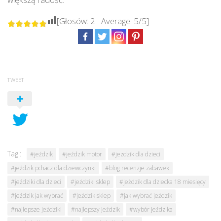
[Głosów:
2
Average:
5
/5]
TWEET
Tagi:
#jeździk
#jeździk motor
#jezdzik dla dzieci
#jeździk pchacz dla dziewczynki
#blog recenzje zabawek
#jeździki dla dzieci
#jeździki sklep
#jeżdzik dla dziecka 18 miesięcy
#jeździk jak wybrać
#jeździk sklep
#jak wybrać jeździk
#najlepsze jeździki
#najlepszy jeździk
#wybór jeździka