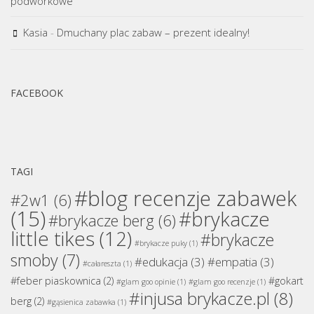
podwórkowe
Kasia
-
Dmuchany plac zabaw – prezent idealny!
FACEBOOK
TAGI
#blog recenzje zabawek
#2w1
(6)
(15)
#brykacze
#brykacze berg
(6)
little tikes
(12)
#brykacze
#brykacze puky
(1)
smoby
(7)
#edukacja
(3)
#empatia
(3)
#całareszta
(1)
#feber piaskownica
(2)
#gokart
#glam goo opinie
(1)
#glam goo recenzje
(1)
#injusa brykacze.pl
(8)
berg
(2)
#gąsienica zabawka
(1)