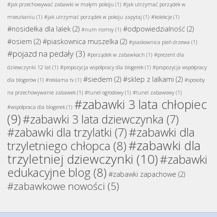
#jak przechowywać zabawki w małym pokoju
(1)
#jak utrzymać porządek w
mieszkaniu
(1)
#jak utrzymać porządek w pokoju zapytaj
(1)
#kolekcje
(1)
#nosidełka dla lalek
(2)
#odpowiedzialność
(2)
#num nomsy
(1)
#osiem
(2)
#piaskownica muszelka
(2)
#piaskownica pień drzewa
(1)
#pojazd na pedały
(3)
#porządek w zabawkach
(1)
#prezent dla
dziewczynki 12 lat
(1)
#propozycja współpracy dla blogerek
(1)
#propozycja współpracy
#siedem
(2)
#sklep z lalkami
(2)
dla blogerów
(1)
#reklama tv
(1)
#sposoby
na przechowywanie zabawek
(1)
#tunel ogrodowy
(1)
#tunel zabawowy
(1)
#zabawki 3 lata chłopiec
#współpraca dla blogerek
(1)
(9)
#zabawki 3 lata dziewczynka
(7)
#zabawki dla
#zabawki dla trzylatki
(7)
#zabawki dla
trzyletniego chłopca
(8)
trzyletniej dziewczynki
(10)
#zabawki
edukacyjne blog
(8)
#zabawki zapachowe
(2)
#zabawkowe nowości
(5)