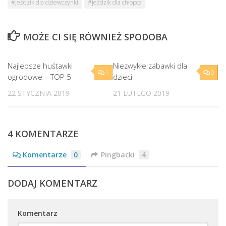
#jeździk dla dziewczynki
#jeździk dla chłopca
MOŻE CI SIĘ RÓWNIEŻ SPODOBA
Najlepsze huśtawki
Niezwykłe zabawki dla
1
0
ogrodowe – TOP 5
dzieci
22 STYCZNIA 2019
21 LUTEGO 2019
4 KOMENTARZE
Komentarze
0
Pingbacki
4
DODAJ KOMENTARZ
Komentarz