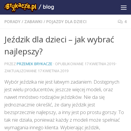
PORADY
/
ZABAWKI
/
POJAZDY DLA DZIECI
4
Jeździk dla dzieci – jak wybrać
najlepszy?
PRZEZ
PRZEMEK BRYKACZE
· OPUBLIKOWANE
17 KWIETNIA 2019
·
ZAKTUALIZOWANE
17 KWIETNIA 2019
Wybór jeździka nie jest łatwym zadaniem. Dostępnych
jest wielu producentów, jeszcze więcej modeli, oraz
nawet mnóstwo rodzajów jeździków. Nie da się
jednoznacznie określić, że dany jeździk jest
bezsprzecznie najlepszy, a inny jest po prostu gorszy. To
tak nie działa, ponieważ każdy z modeli może spełniać
wymagania innego klienta. Wybierając jeździk,