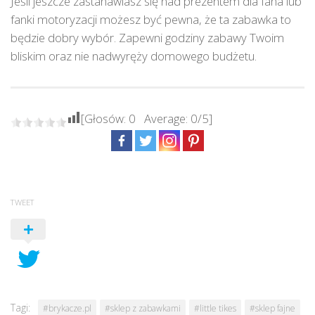
Jeśli jeszcze zastanawiasz się nad prezentem dla fana lub
fanki motoryzacji możesz być pewna, że ta zabawka to
będzie dobry wybór. Zapewni godziny zabawy Twoim
bliskim oraz nie nadwyręży domowego budżetu.
[Głosów:
0
Average:
0
/5]
TWEET
Tagi:
#brykacze.pl
#sklep z zabawkami
#little tikes
#sklep fajne