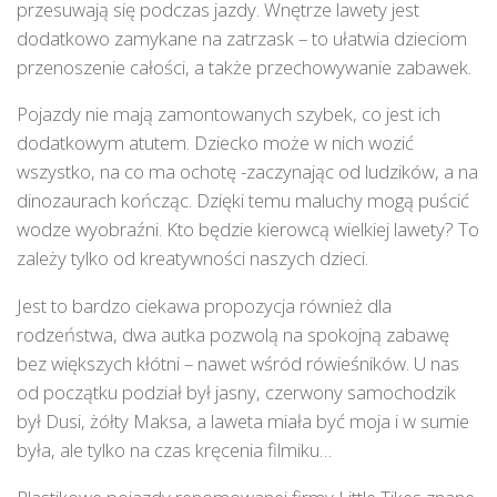
przesuwają się podczas jazdy. Wnętrze lawety jest
dodatkowo zamykane na zatrzask – to ułatwia dzieciom
przenoszenie całości, a także przechowywanie zabawek.
Pojazdy nie mają zamontowanych szybek, co jest ich
dodatkowym atutem. Dziecko może w nich wozić
wszystko, na co ma ochotę -zaczynając od ludzików, a na
dinozaurach kończąc. Dzięki temu maluchy mogą puścić
wodze wyobraźni. Kto będzie kierowcą wielkiej lawety? To
zależy tylko od kreatywności naszych dzieci.
Jest to bardzo ciekawa propozycja również dla
rodzeństwa, dwa autka pozwolą na spokojną zabawę
bez większych kłótni – nawet wśród rówieśników. U nas
od początku podział był jasny, czerwony samochodzik
był Dusi, żółty Maksa, a laweta miała być moja i w sumie
była, ale tylko na czas kręcenia filmiku…