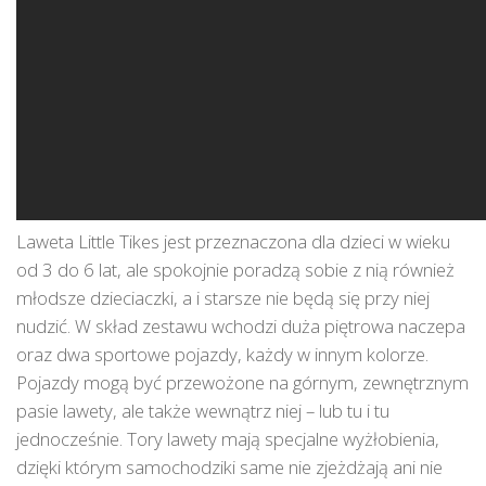
Laweta Little Tikes jest przeznaczona dla dzieci w wieku
od 3 do 6 lat, ale spokojnie poradzą sobie z nią również
młodsze dzieciaczki, a i starsze nie będą się przy niej
nudzić. W skład zestawu wchodzi duża piętrowa naczepa
oraz dwa sportowe pojazdy, każdy w innym kolorze.
Pojazdy mogą być przewożone na górnym, zewnętrznym
pasie lawety, ale także wewnątrz niej – lub tu i tu
jednocześnie. Tory lawety mają specjalne wyżłobienia,
dzięki którym samochodziki same nie zjeżdżają ani nie