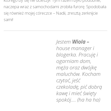
którego by się nie ucieszył. Tym razem było podobnie,
naczepa wraz z samochodami zrobiła furorę. Spodobała
się również mojej córeczce – Nadii, zresztą zerknijcie
sami!
Jestem
Wiola –
house manager i
blogerka. Pracuję i
ogarniam dom,
męża oraz dwójkę
maluchów. Kocham
czytać, jeść
czekoladę, pić dobrą
kawę i mieć święty
spokój…. (ha ha ha)