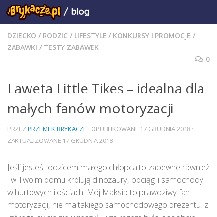
DZIECKO
/
RODZIC
/
LIFESTYLE
/
KONKURSY I PROMOCJE
/
ZABAWKI
/
TESTY ZABAWEK
0
Laweta Little Tikes – idealna dla
małych fanów motoryzacji
PRZEZ
PRZEMEK BRYKACZE
· OPUBLIKOWANE
17 GRUDNIA 2018
·
ZAKTUALIZOWANE
17 GRUDNIA 2018
Jeśli jesteś rodzicem małego chłopca to zapewne również
i w Twoim domu królują dinozaury, pociągi i samochody
w hurtowych ilościach. Mój Maksio to prawdziwy fan
motoryzacji, nie ma takiego samochodowego prezentu, z