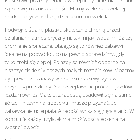
Plastikowe pojazdy renomowanej firmy Little Tikes znane
są ze swej niezniszczalności. Mamy wiele zabawek tej
marki i faktycznie służą dzieciakom od wielu lat.
Podwójne ścianki plastiku skutecznie chronią przed
działaniami atmosferycznymi, takimi jak: woda, mróz czy
promienie słoneczne. Dlatego są to również zabawki
idealne na podwórko, co na pewno sprawdzimy, gdy
tylko zrobi się cieplej. Pojazdy są również odporne na
niszczycielskie siły naszych małych rozbójników. Możemy
być pewni, że zabawy w stłuczki i skoki wyczynowe nie
przyniosą im szkody. Na naszej lawecie prócz pojazdów
jeździł również Maksio, z radością usadowił się na samej
górze – niczym na krzesełku i muszę przyznać, że
zabawka nie ucierpiała. A radość synka sięgnęła granic. W
końcu nie każdy trzylatek ma możliwość siedzenia na
własnej lawecie!