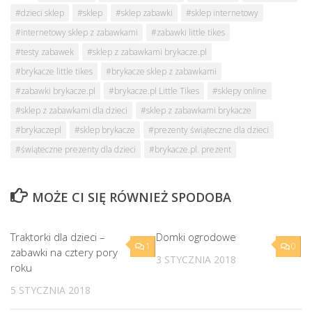
#dzieci sklep
#sklep
#sklep zabawki
#sklep internetowy
#internetowy sklep z zabawkami
#zabawki little tikes
#testy zabawek
#sklep z zabawkami brykacze.pl
#brykacze little tikes
#brykacze sklep z zabawkami
#zabawki brykacze.pl
#brykacze.pl Little Tikes
#sklepy online
#sklep z zabawkami dla dzieci
#sklep z zabawkami brykacze
#brykaczepl
#sklep brykacze
#prezenty świąteczne dla dzieci
#świąteczne prezenty dla dzieci
#brykacze.pl. prezent
MOŻE CI SIĘ RÓWNIEŻ SPODOBA
Traktorki dla dzieci –
Domki ogrodowe
1
0
zabawki na cztery pory
3 STYCZNIA 2018
roku
5 STYCZNIA 2018