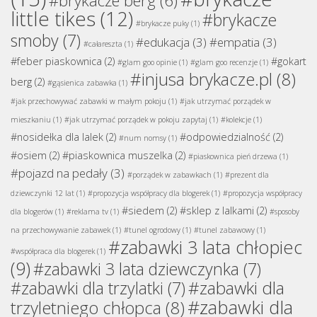
#brykacze berg
(6)
little tikes
(12)
#brykacze
#brykacze puky
(1)
smoby
(7)
#edukacja
(3)
#empatia
(3)
#całareszta
(1)
#feber piaskownica
(2)
#gokart
#glam goo opinie
(1)
#glam goo recenzje
(1)
#injusa brykacze.pl
(8)
berg
(2)
#gąsienica zabawka
(1)
#jak przechowywać zabawki w małym pokoju
(1)
#jak utrzymać porządek w
mieszkaniu
(1)
#jak utrzymać porządek w pokoju zapytaj
(1)
#kolekcje
(1)
#nosidełka dla lalek
(2)
#odpowiedzialność
(2)
#num nomsy
(1)
#osiem
(2)
#piaskownica muszelka
(2)
#piaskownica pień drzewa
(1)
#pojazd na pedały
(3)
#porządek w zabawkach
(1)
#prezent dla
dziewczynki 12 lat
(1)
#propozycja współpracy dla blogerek
(1)
#propozycja współpracy
#siedem
(2)
#sklep z lalkami
(2)
dla blogerów
(1)
#reklama tv
(1)
#sposoby
na przechowywanie zabawek
(1)
#tunel ogrodowy
(1)
#tunel zabawowy
(1)
#zabawki 3 lata chłopiec
#współpraca dla blogerek
(1)
(9)
#zabawki 3 lata dziewczynka
(7)
#zabawki dla
#zabawki dla trzylatki
(7)
#zabawki dla
trzyletniego chłopca
(8)