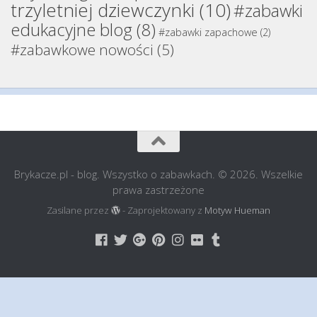
trzyletniej dziewczynki
(10)
#zabawki
edukacyjne blog
(8)
#zabawki zapachowe
(2)
#zabawkowe nowości
(5)
Brykacze.pl - blog. Wszystko o zabawkach. © 2026. Wszelkie
prawa zastrzeżone
Zasilane przez
- Zaprojektowany z
Motyw Hueman