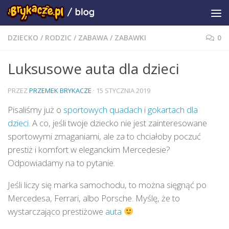
DZIECKO
/
RODZIC
/
ZABAWA
/
ZABAWKI
0
Luksusowe auta dla dzieci
PRZEZ
PRZEMEK BRYKACZE
·
15 STYCZNIA 2019
Pisaliśmy już o
sportowych quadach i gokartach dla
dzieci.
A co, jeśli twoje dziecko nie jest zainteresowane
sportowymi zmaganiami, ale za to chciałoby poczuć
prestiż i komfort w eleganckim Mercedesie?
Odpowiadamy na to pytanie.
Jeśli liczy się marka samochodu, to można sięgnąć po
Mercedesa, Ferrari, albo Porsche. Myślę, że to
wystarczająco prestiżowe
auta