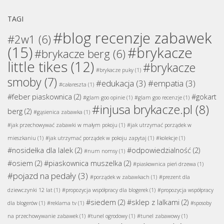
TAGI
#blog recenzje zabawek
#2w1
(6)
(15)
#brykacze
#brykacze berg
(6)
little tikes
(12)
#brykacze
#brykacze puky
(1)
smoby
(7)
#edukacja
(3)
#empatia
(3)
#całareszta
(1)
#feber piaskownica
(2)
#gokart
#glam goo opinie
(1)
#glam goo recenzje
(1)
#injusa brykacze.pl
(8)
berg
(2)
#gąsienica zabawka
(1)
#jak przechowywać zabawki w małym pokoju
(1)
#jak utrzymać porządek w
mieszkaniu
(1)
#jak utrzymać porządek w pokoju zapytaj
(1)
#kolekcje
(1)
#nosidełka dla lalek
(2)
#odpowiedzialność
(2)
#num nomsy
(1)
#osiem
(2)
#piaskownica muszelka
(2)
#piaskownica pień drzewa
(1)
#pojazd na pedały
(3)
#porządek w zabawkach
(1)
#prezent dla
dziewczynki 12 lat
(1)
#propozycja współpracy dla blogerek
(1)
#propozycja współpracy
#siedem
(2)
#sklep z lalkami
(2)
dla blogerów
(1)
#reklama tv
(1)
#sposoby
na przechowywanie zabawek
(1)
#tunel ogrodowy
(1)
#tunel zabawowy
(1)