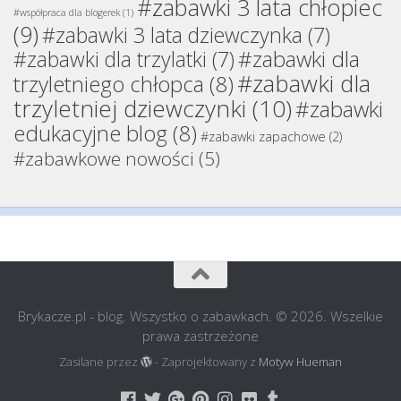
#zabawki 3 lata chłopiec
#współpraca dla blogerek
(1)
(9)
#zabawki 3 lata dziewczynka
(7)
#zabawki dla
#zabawki dla trzylatki
(7)
#zabawki dla
trzyletniego chłopca
(8)
trzyletniej dziewczynki
(10)
#zabawki
edukacyjne blog
(8)
#zabawki zapachowe
(2)
#zabawkowe nowości
(5)
Brykacze.pl - blog. Wszystko o zabawkach. © 2026. Wszelkie
prawa zastrzeżone
Zasilane przez
- Zaprojektowany z
Motyw Hueman