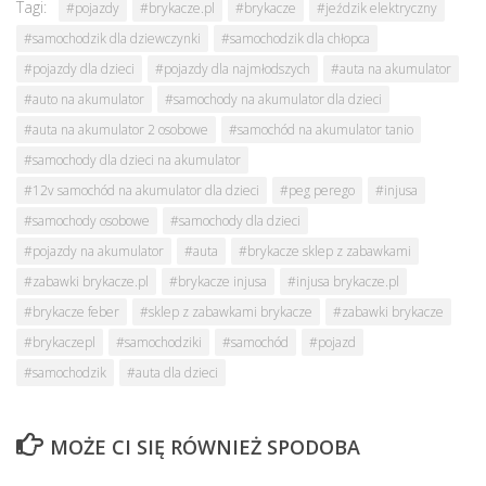
Tagi:
#pojazdy
#brykacze.pl
#brykacze
#jeździk elektryczny
#samochodzik dla dziewczynki
#samochodzik dla chłopca
#pojazdy dla dzieci
#pojazdy dla najmłodszych
#auta na akumulator
#auto na akumulator
#samochody na akumulator dla dzieci
#auta na akumulator 2 osobowe
#samochód na akumulator tanio
#samochody dla dzieci na akumulator
#12v samochód na akumulator dla dzieci
#peg perego
#injusa
#samochody osobowe
#samochody dla dzieci
#pojazdy na akumulator
#auta
#brykacze sklep z zabawkami
#zabawki brykacze.pl
#brykacze injusa
#injusa brykacze.pl
#brykacze feber
#sklep z zabawkami brykacze
#zabawki brykacze
#brykaczepl
#samochodziki
#samochód
#pojazd
#samochodzik
#auta dla dzieci
MOŻE CI SIĘ RÓWNIEŻ SPODOBA