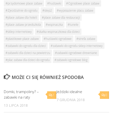
#przydomowe place zabaw
#huśtawki
#Ogrodowe place zabaw
#Zjeżdżalnie do ogrodu
#step2
#wyposażenie placu zabaw
#place zabaw dla hoteli
#place zabaw dla restauracji
#place zabaw przedszkola
#wspinaczka
#tunele
#sklep internetowy
#skałka wspinaczkowa dla dzieci
#plastikowe place zabaw
#huśtawki ogrodowe
#strefa zabaw
#zabawki do ogrodu dla dzieci
#zabawki do ogrodu sklep internetowy
#zabawki dla dzieci na powietrzu
#zabawki ogrodowe drewniane
#plac zabaw dla dzieci do ogrodu
#zabawki ogrodowe blog
MOŻE CI SIĘ RÓWNIEŻ SPODOBA
Domki, trampoliny? –
Jeździki idealne
1
0
zabawki na raty
7 GRUDNIA 2018
13 LIPCA 2018