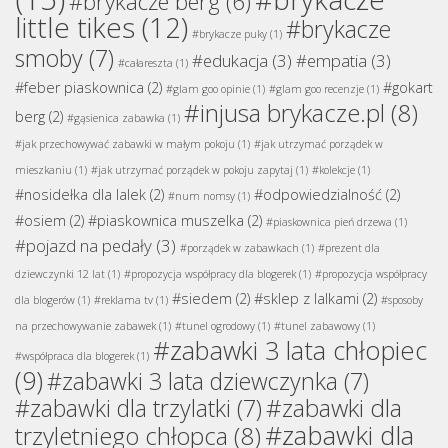
#brykacze berg
(6)
little tikes
(12)
#brykacze
#brykacze puky
(1)
smoby
(7)
#edukacja
(3)
#empatia
(3)
#całareszta
(1)
#feber piaskownica
(2)
#gokart
#glam goo opinie
(1)
#glam goo recenzje
(1)
#injusa brykacze.pl
(8)
berg
(2)
#gąsienica zabawka
(1)
#jak przechowywać zabawki w małym pokoju
(1)
#jak utrzymać porządek w
mieszkaniu
(1)
#jak utrzymać porządek w pokoju zapytaj
(1)
#kolekcje
(1)
#nosidełka dla lalek
(2)
#odpowiedzialność
(2)
#num nomsy
(1)
#osiem
(2)
#piaskownica muszelka
(2)
#piaskownica pień drzewa
(1)
#pojazd na pedały
(3)
#porządek w zabawkach
(1)
#prezent dla
dziewczynki 12 lat
(1)
#propozycja współpracy dla blogerek
(1)
#propozycja współpracy
#siedem
(2)
#sklep z lalkami
(2)
dla blogerów
(1)
#reklama tv
(1)
#sposoby
na przechowywanie zabawek
(1)
#tunel ogrodowy
(1)
#tunel zabawowy
(1)
#zabawki 3 lata chłopiec
#współpraca dla blogerek
(1)
(9)
#zabawki 3 lata dziewczynka
(7)
#zabawki dla
#zabawki dla trzylatki
(7)
#zabawki dla
trzyletniego chłopca
(8)