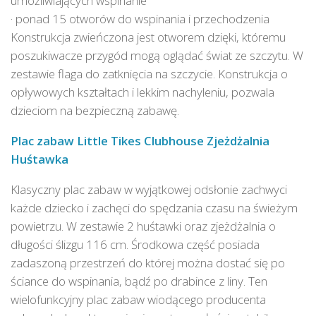
umożliwiających wspinanie
· ponad 15 otworów do wspinania i przechodzenia
Konstrukcja zwieńczona jest otworem dzięki, któremu
poszukiwacze przygód mogą oglądać świat ze szczytu. W
zestawie flaga do zatknięcia na szczycie. Konstrukcja o
opływowych kształtach i lekkim nachyleniu, pozwala
dzieciom na bezpieczną zabawę.
P
lac zabaw Little Tikes Clubhouse Zjeżdżalnia
Huśtawka
Klasyczny plac zabaw w wyjątkowej odsłonie zachwyci
każde dziecko i zachęci do spędzania czasu na świeżym
powietrzu. W zestawie 2 huśtawki oraz zjeżdżalnia o
długości ślizgu 116 cm. Środkowa część posiada
zadaszoną przestrzeń do której można dostać się po
ściance do wspinania, bądź po drabince z liny. Ten
wielofunkcyjny plac zabaw wiodącego producenta