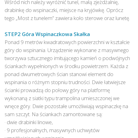
Wśród nich należy wyróżnić tunel, małą zjeżdżalnię,
drabinkę do wspinaczki, miejsce na kryjówkę. Oprócz
tego „Most z tunelem” zawiera koło sterowe oraz lunetę.
STEP2 Góra Wspinaczkowa Skałka
Ponad 9 metrów kwadratowych powierzchni w kształcie
góry do wspinania. Urządzenie wykonane z masywnego
tworzywa sztucznego imitującego kamień o podwójnych
ściankach wypełnionych w środku powietrzem. Każda z
ponad dwumetrowych ścian stanowi element do
wspinania o różnym stopniu trudności. Dwie łatwiejsze
ścianki prowadzą do połowy góry na platformę
wykonaną z siatki typu trampolina umieszczonej we
wnęce góry. Dwie pozostałe umożliwiają wspinaczkę na
sam szczyt. Na ściankach zamontowane są:
· dwie drabinki linowe,
· 9 profesjonalnych, masywnych uchwytów