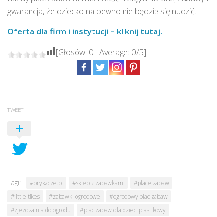
gwarancja, że dziecko na pewno nie będzie się nudzić.
Oferta dla firm i instytucji – kliknij tutaj.
[Głosów:
0
Average:
0
/5]
TWEET
Tagi:
#brykacze.pl
#sklep z zabawkami
#place zabaw
#little tikes
#zabawki ogrodowe
#ogrodowy plac zabaw
#zjezdzalnia do ogrodu
#plac zabaw dla dzieci plastikowy