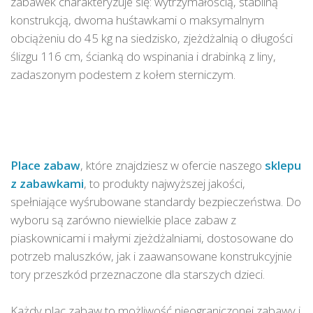
zabawek charakteryzuje się: wytrzymałością, stabilną
konstrukcją, dwoma huśtawkami o maksymalnym
obciążeniu do 45 kg na siedzisko, zjeżdżalnią o długości
ślizgu 116 cm, ścianką do wspinania i drabinką z liny,
zadaszonym podestem z kołem sterniczym.
Place zabaw
, które znajdziesz w ofercie naszego
sklepu
z zabawkami
, to produkty najwyższej jakości,
spełniające wyśrubowane standardy bezpieczeństwa. Do
wyboru są zarówno niewielkie place zabaw z
piaskownicami i małymi zjeżdżalniami, dostosowane do
potrzeb maluszków, jak i zaawansowane konstrukcyjnie
tory przeszkód przeznaczone dla starszych dzieci.
Każdy plac zabaw to możliwość nieograniczonej zabawy i