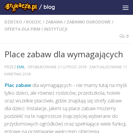
DZIECKO
/
RODZIC
/
ZABAWA
/
ZABAWKI OGRODOWE
/
OFERTA DLA FIRM I INSTYTUCJI
0
Place zabaw dla wymagających
PRZEZ
EMIL
· OPUBLIKOWANE
21 LUTEGO 2018
· ZAKTUALIZOWANE
11
KWIETNIA 2018
Plac zabaw
dla wymagających – nie mamy tutaj na myśli
tylko dzieci, ale również rodziców, przedszkola, hotele
oraz wszelkie placówki, gdzie znajdują się strefy zabaw
dla dzieci. Instalacje, jakimi są place zabaw możemy
podzielić na te najprostsze (najczęściej wybierane do
przydomowych ogródków) oraz spełniające wiele funkcji,
gotowe na przetrwanie większego oblężenia