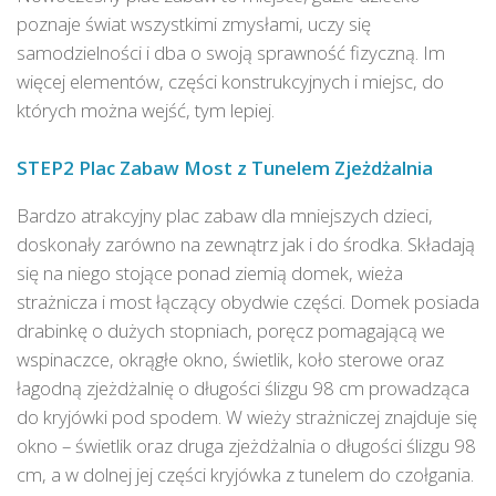
poznaje świat wszystkimi zmysłami, uczy się
samodzielności i dba o swoją sprawność fizyczną. Im
więcej elementów, części konstrukcyjnych i miejsc, do
których można wejść, tym lepiej.
STEP2 Plac Zabaw Most z Tunelem Zjeżdżalnia
Bardzo atrakcyjny plac zabaw dla mniejszych dzieci,
doskonały zarówno na zewnątrz jak i do środka. Składają
się na niego stojące ponad ziemią domek, wieża
strażnicza i most łączący obydwie części. Domek posiada
drabinkę o dużych stopniach, poręcz pomagającą we
wspinaczce, okrągłe okno, świetlik, koło sterowe oraz
łagodną zjeżdżalnię o długości ślizgu 98 cm prowadząca
do kryjówki pod spodem. W wieży strażniczej znajduje się
okno – świetlik oraz druga zjeżdżalnia o długości ślizgu 98
cm, a w dolnej jej części kryjówka z tunelem do czołgania.