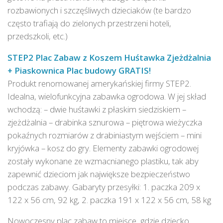
rozbawionych i szczęśliwych dzieciaków (te bardzo
często trafiają do zielonych przestrzeni hoteli,
przedszkoli, etc.)
STEP2 Plac Zabaw z Koszem Huśtawka Zjeżdżalnia
+ Piaskownica Plac budowy GRATIS!
Produkt renomowanej amerykańskiej firmy STEP2.
Idealna, wielofunkcyjna zabawka ogrodowa. W jej skład
wchodzą: – dwie huśtawki z płaskim siedziskiem –
zjeżdżalnia – drabinka sznurowa – piętrowa wieżyczka
pokaźnych rozmiarów z drabiniastym wejściem – mini
kryjówka – kosz do gry. Elementy zabawki ogrodowej
zostały wykonane ze wzmacnianego plastiku, tak aby
zapewnić dzieciom jak największe bezpieczeństwo
podczas zabawy. Gabaryty przesyłki: 1. paczka 209 x
122 x 56 cm, 92 kg, 2. paczka 191 x 122 x 56 cm, 58 kg
Nowoczesny plac zabaw to miejsce, gdzie dziecko