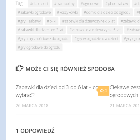
Tagi:
#dla dzieci
#trampoliny
#ogrodowe
#place zabaw
#d
#zabawki ogrodowe
#koszykówki
#domki dla dzieci do ogrodu
#
#gry i zabawy
#piłki
#zabawki dla dziewczynek 6 lat
#zabawki dl
#zabawki dla dzieci od 3 lat
#zabawki dla dziewczynki 5 lat
#zabawki
#gry zręcznościowe do ogrodu
#gry w ogrodzie dla dzieci
#gry ogro
#gry ogrodowe do ogrodu
MOŻE CI SIĘ RÓWNIEŻ SPODOBA
Zabawki dla dzieci od 3 do 6 lat – co
Ciekawe zes
0
wybrać?
ogrodowych
26 MARCA 2018
21 MARCA 201
1 ODPOWIEDŹ