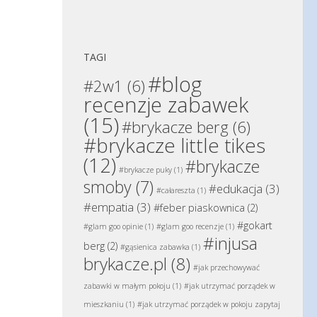
TAGI
#blog
#2w1
(6)
recenzje zabawek
(15)
#brykacze berg
(6)
#brykacze little tikes
(12)
#brykacze
#brykacze puky
(1)
smoby
(7)
#edukacja
(3)
#całareszta
(1)
#empatia
(3)
#feber piaskownica
(2)
#gokart
#glam goo opinie
(1)
#glam goo recenzje
(1)
#injusa
berg
(2)
#gąsienica zabawka
(1)
brykacze.pl
(8)
#jak przechowywać
zabawki w małym pokoju
(1)
#jak utrzymać porządek w
mieszkaniu
(1)
#jak utrzymać porządek w pokoju zapytaj