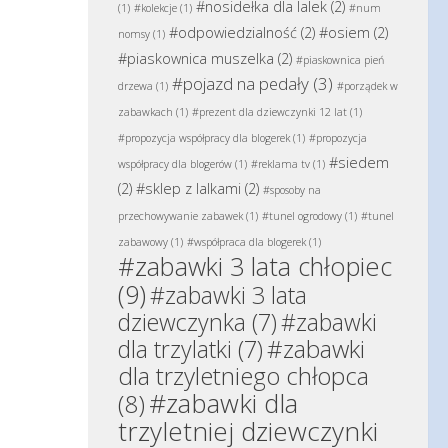
#nosidełka dla lalek
(2)
(1)
#kolekcje
(1)
#num
#odpowiedzialność
(2)
#osiem
(2)
nomsy
(1)
#piaskownica muszelka
(2)
#piaskownica pień
#pojazd na pedały
(3)
drzewa
(1)
#porządek w
zabawkach
(1)
#prezent dla dziewczynki 12 lat
(1)
#propozycja współpracy dla blogerek
(1)
#propozycja
#siedem
współpracy dla blogerów
(1)
#reklama tv
(1)
(2)
#sklep z lalkami
(2)
#sposoby na
przechowywanie zabawek
(1)
#tunel ogrodowy
(1)
#tunel
zabawowy
(1)
#współpraca dla blogerek
(1)
#zabawki 3 lata chłopiec
(9)
#zabawki 3 lata
dziewczynka
(7)
#zabawki
#zabawki
dla trzylatki
(7)
dla trzyletniego chłopca
#zabawki dla
(8)
trzyletniej dziewczynki