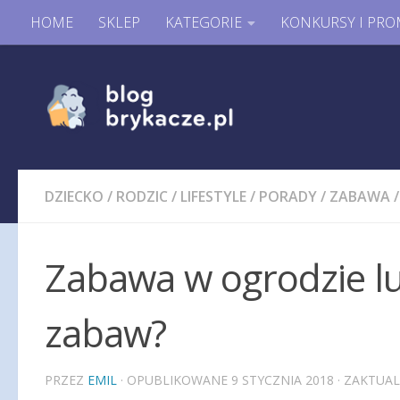
HOME
SKLEP
KATEGORIE
KONKURSY I PRO
DZIECKO
/
RODZIC
/
LIFESTYLE
/
PORADY
/
ZABAWA
/
Zabawa w ogrodzie 
zabaw?
PRZEZ
EMIL
· OPUBLIKOWANE
9 STYCZNIA 2018
· ZAKTUA