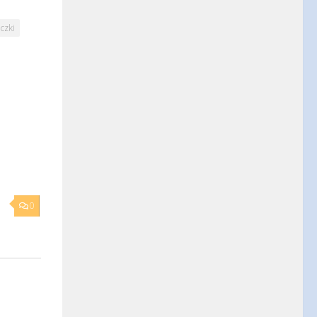
czki
0