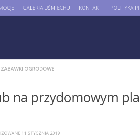
MOCJE
GALERIA UŚMIECHU
KONTAKT
POLITYKA P
ZABAWKI OGRODOWE
lub na przydomowym pla
LIZOWANE
11 STYCZNIA 2019