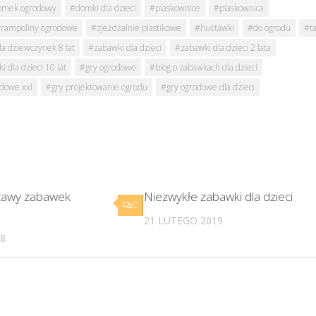
omek ogrodowy
#domki dla dzieci
#piaskownice
#piaskownica
trampoliny ogrodowe
#zjeżdżalnie plastikowe
#huśtawki
#do ogrodu
#ta
a dziewczynek 8 lat
#zabawki dla dzieci
#zabawki dla dzieci 2 lata
 dla dzieci 10 lat
#gry ogrodowe
#blog o zabawkach dla dzieci
dowe xxl
#gry projektowanie ogrodu
#gry ogrodowe dla dzieci
tawy zabawek
Niezwykłe zabawki dla dzieci
0
21 LUTEGO 2019
8