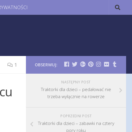
RYWATNOŚCI
1
OBSERWUJ:
NASTĘPNY POST
cu
Traktorki dla dzieci – pedałować nie
trzeba wyłącznie na rowerze
POPRZEDNI POST
Traktorki dla dzieci – zabawki na cztery
pory roku