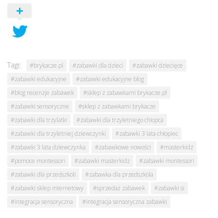
Tagi:
#brykacze.pl
#zabawki dla dzieci
#zabawki dziecięce
#zabawki edukacyjne
#zabawki edukacyjne blog
#blog recenzje zabawek
#sklep z zabawkami brykacze.pl
#zabawki sensoryczne
#sklep z zabawkami brykacze
#zabawki dla trzylatki
#zabawki dla trzyletniego chłopca
#zabawki dla trzyletniej dziewczynki
#zabawki 3 lata chłopiec
#zabawki 3 lata dziewczynka
#zabawkowe nowości
#masterkidz
#pomoce montessori
#zabawki masterkidz
#zabawki montessori
#zabawki dla przedszkoli
#zabawka dla przedszkola
#zabawki sklep internetowy
#sprzedaż zabawek
#zabawki si
#integracja sensoryczna
#integracja sensoryczna zabawki