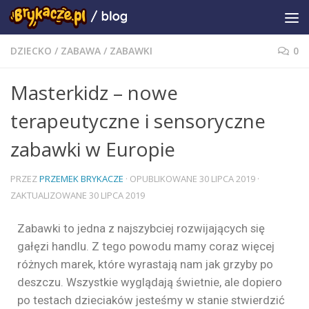
DZIECKO
/
ZABAWA
/
ZABAWKI
0
Masterkidz – nowe
terapeutyczne i sensoryczne
zabawki w Europie
PRZEZ
PRZEMEK BRYKACZE
· OPUBLIKOWANE
30 LIPCA 2019
·
ZAKTUALIZOWANE
30 LIPCA 2019
Zabawki to jedna z najszybciej rozwijających się
gałęzi handlu. Z tego powodu mamy coraz więcej
różnych marek, które wyrastają nam jak grzyby po
deszczu. Wszystkie wyglądają świetnie, ale dopiero
po testach dzieciaków jesteśmy w stanie stwierdzić