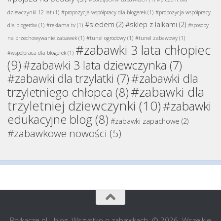
dziewczynki 12 lat
(1)
#propozycja współpracy dla blogerek
(1)
#propozycja współpracy
#siedem
(2)
#sklep z lalkami
(2)
dla blogerów
(1)
#reklama tv
(1)
#sposoby
na przechowywanie zabawek
(1)
#tunel ogrodowy
(1)
#tunel zabawowy
(1)
#zabawki 3 lata chłopiec
#współpraca dla blogerek
(1)
(9)
#zabawki 3 lata dziewczynka
(7)
#zabawki dla
#zabawki dla trzylatki
(7)
#zabawki dla
trzyletniego chłopca
(8)
trzyletniej dziewczynki
(10)
#zabawki
edukacyjne blog
(8)
#zabawki zapachowe
(2)
#zabawkowe nowości
(5)
Brykacze.pl - blog. Wszystko o zabawkach. © 2026. Wszelkie