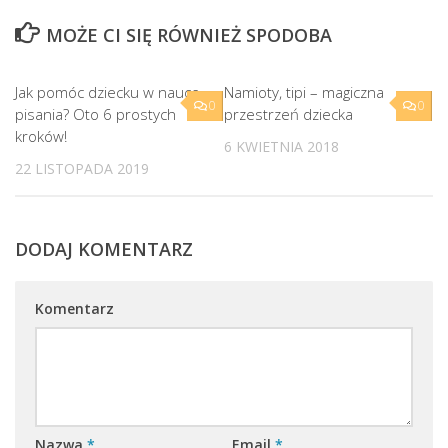
MOŻE CI SIĘ RÓWNIEŻ SPODOBA
Jak pomóc dziecku w nauce
Namioty, tipi – magiczna
0
0
pisania? Oto 6 prostych
przestrzeń dziecka
kroków!
6 KWIETNIA 2018
22 LISTOPADA 2019
DODAJ KOMENTARZ
Komentarz
Nazwa
*
Email
*