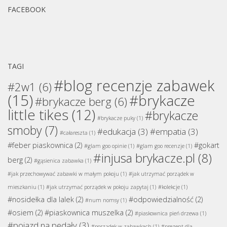
FACEBOOK
TAGI
#blog recenzje zabawek
#2w1
(6)
(15)
#brykacze
#brykacze berg
(6)
little tikes
(12)
#brykacze
#brykacze puky
(1)
smoby
(7)
#edukacja
(3)
#empatia
(3)
#całareszta
(1)
#feber piaskownica
(2)
#gokart
#glam goo opinie
(1)
#glam goo recenzje
(1)
#injusa brykacze.pl
(8)
berg
(2)
#gąsienica zabawka
(1)
#jak przechowywać zabawki w małym pokoju
(1)
#jak utrzymać porządek w
mieszkaniu
(1)
#jak utrzymać porządek w pokoju zapytaj
(1)
#kolekcje
(1)
#nosidełka dla lalek
(2)
#odpowiedzialność
(2)
#num nomsy
(1)
#osiem
(2)
#piaskownica muszelka
(2)
#piaskownica pień drzewa
(1)
#pojazd na pedały
(3)
#porządek w zabawkach
(1)
#prezent dla