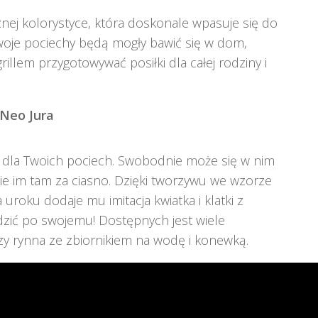
znej kolorystyce, która doskonale wpasuje się do
woje pociechy będą mogły bawić się w dom,
rillem przygotowywać posiłki dla całej rodziny i
Neo Jura
 dla Twoich pociech. Swobodnie może się w nim
ie im tam za ciasno. Dzięki tworzywu we wzorze
uroku dodaje mu imitacja kwiatka i klatki z
zić po swojemu! Dostępnych jest wiele
 czy rynna ze zbiornikiem na wodę i konewką.