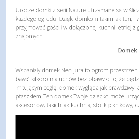
Urocze domki z serii Nature utrzymane są w ślic
każdego ogrodu. Dzięki domkom takim jak ten, T
przyjmować gości i w dołączonej kuchni letniej z g
znajomych.
Domek 
Wspaniały domek Neo Jura to ogrom przestrzeni
bawić kilkoro maluchów bez obawy o to, że będz
imitującym cegłę, domek wygląda jak prawdziwy, a 
ptaszkiem. Ten domek Twoje dziecko może urząd
akcesoriów, takich jak kuchnia, stolik piknikowy,