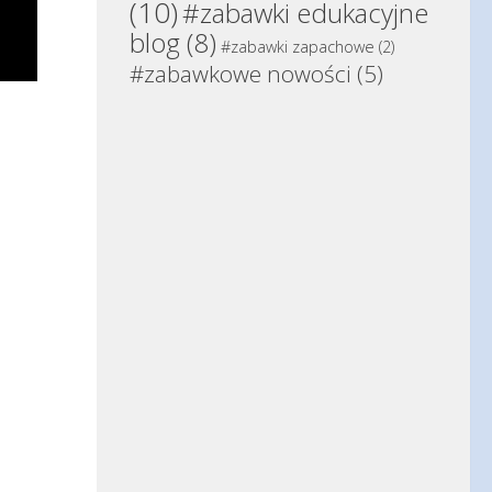
(10)
#zabawki edukacyjne
blog
(8)
#zabawki zapachowe
(2)
#zabawkowe nowości
(5)