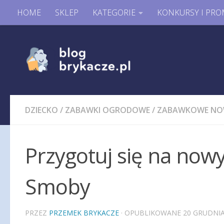
HOME
SKLEP
KATEGORIE
KONKURSY I PRO
DZIECKO
/
ZABAWKI OGRODOWE
/
ZABAWKOWE NO
Przygotuj się na nowy
Smoby
PRZEZ
PRZEMEK BRYKACZE
· OPUBLIKOWANE
20 GRUDNIA