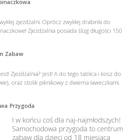
pinaczkowa
ykłej zjeżdżalni. Oprócz zwykłej drabinki do
naczkowe! Zjeżdżalnia posiada ślizg długości 150
m Zabaw
 Zjeżdżalnia? Jest! A do tego tablica i kosz do
wie), oraz stolik piknikowy z dwiema ławeczkami.
wa Przygoda
I w końcu coś dla naj-najmłodszych!
Samochodowa przygoda to centrum
zabaw dla dzieci od 18 miesiąca