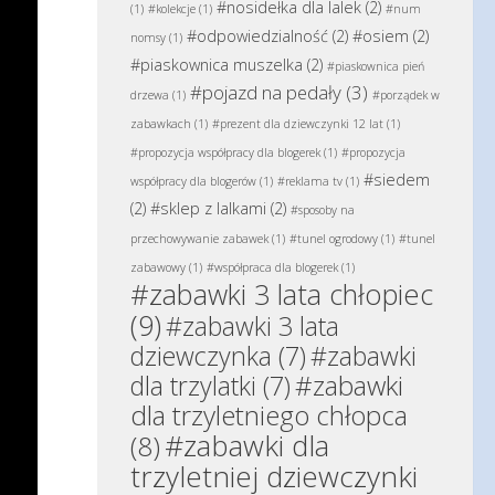
#nosidełka dla lalek
(2)
(1)
#kolekcje
(1)
#num
#odpowiedzialność
(2)
#osiem
(2)
nomsy
(1)
#piaskownica muszelka
(2)
#piaskownica pień
#pojazd na pedały
(3)
drzewa
(1)
#porządek w
zabawkach
(1)
#prezent dla dziewczynki 12 lat
(1)
#propozycja współpracy dla blogerek
(1)
#propozycja
#siedem
współpracy dla blogerów
(1)
#reklama tv
(1)
(2)
#sklep z lalkami
(2)
#sposoby na
przechowywanie zabawek
(1)
#tunel ogrodowy
(1)
#tunel
zabawowy
(1)
#współpraca dla blogerek
(1)
#zabawki 3 lata chłopiec
(9)
#zabawki 3 lata
dziewczynka
(7)
#zabawki
#zabawki
dla trzylatki
(7)
dla trzyletniego chłopca
#zabawki dla
(8)
trzyletniej dziewczynki