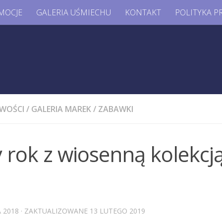
MOCJE
GALERIA UŚMIECHU
KONTAKT
POLITYKA P
WOŚCI
/
GALERIA MAREK
/
ZABAWKI
 rok z wiosenną kolekcj
 2018
· ZAKTUALIZOWANE
13 LUTEGO 2019