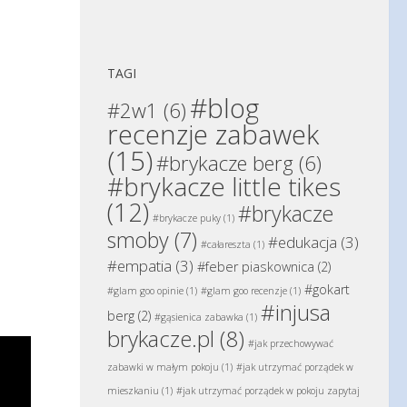
TAGI
#blog
#2w1
(6)
recenzje zabawek
(15)
#brykacze berg
(6)
#brykacze little tikes
(12)
#brykacze
#brykacze puky
(1)
smoby
(7)
#edukacja
(3)
#całareszta
(1)
#empatia
(3)
#feber piaskownica
(2)
#gokart
#glam goo opinie
(1)
#glam goo recenzje
(1)
#injusa
berg
(2)
#gąsienica zabawka
(1)
brykacze.pl
(8)
#jak przechowywać
zabawki w małym pokoju
(1)
#jak utrzymać porządek w
mieszkaniu
(1)
#jak utrzymać porządek w pokoju zapytaj