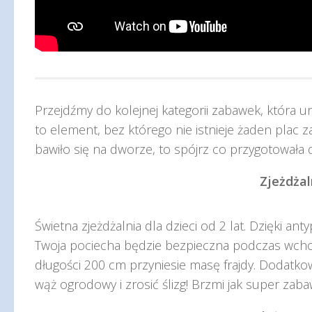
Przejdźmy do kolejnej kategorii zabawek, która u
to element, bez którego nie istnieje żaden plac z
bawiło się na dworze, to spójrz co przygotowała 
Zjeżdżal
Świetna zjeżdżalnia dla dzieci od 2 lat. Dzięki 
Twoja pociecha będzie bezpieczna podczas wchodz
długości 200 cm przyniesie masę frajdy. Dodatko
wąż ogrodowy i zrosić ślizg! Brzmi jak super zab