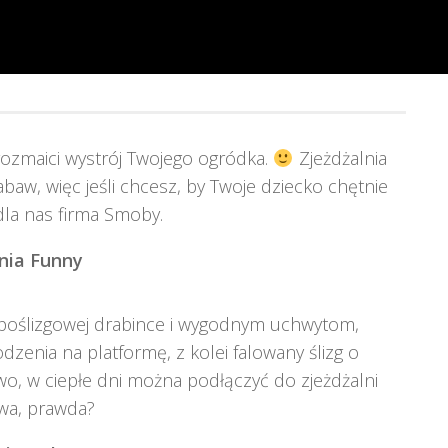
rozmaici wystrój Twojego ogródka.
Zjeżdżalnia
abaw, więc jeśli chcesz, by Twoje dziecko chętnie
dla nas firma Smoby.
nia Funny
antypoślizgowej drabince i wygodnym uchwytom,
enia na platformę, z kolei falowany ślizg o
wo, w ciepłe dni można podłączyć do zjeżdżalni
awa, prawda?