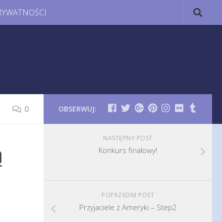
RYWATNOŚCI
0
OBSERWUJ:
NASTĘPNY POST
ą
Konkurs finałowy!
POPRZEDNI POST
Przyjaciele z Ameryki – Step2